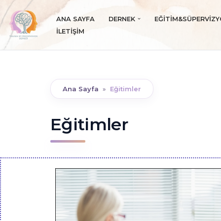
ANA SAYFA
DERNEK
EĞITIM&SÜPERVIZ
İçeriğe
İLETIŞIM
geç
Ana Sayfa
»
Eğitimler
Eğitimler