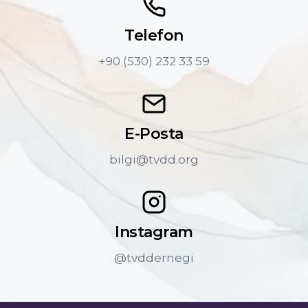
Telefon
+90 (530) 232 33 59
E-Posta
bilgi@tvdd.org
Instagram
@tvddernegi